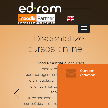
Disponibilize
cursos online!
O Moodle permite criar cursos
dinâmicos e promover a
Quero ser
aprendizagem em qualquer lugar
contactado
e em qualquer momento. Pode
criar facilmente os seus cursos
usando centenas de
funcionalidades - como carregar
conteúdos, criar trabalhos e testes