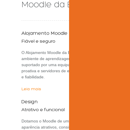
Moodle da ED-ROM!
dinâmicos e motivadores no
ambiente de aprendizagem
Moodle. Proporciona também
exemplos de boas práticas e
sugestões para tirar o melhor
Alojamento Moodle
partido da versão 4 do Moodle.
Fiável e seguro
Mais Informações
O Alojamento Moodle da ED-ROM garante um
ambiente de aprendizagem seguro e estável
suportado por uma equipa técnica experiente e
proativa e servidores de elevado desempenho
e fiabilidade.
Leia mais
Aprenda com
Design
Atrativo e funcional
quem sabe!
Dotamos o Moodle de um tema, imagem e
aparência atrativos, consistente com a sua