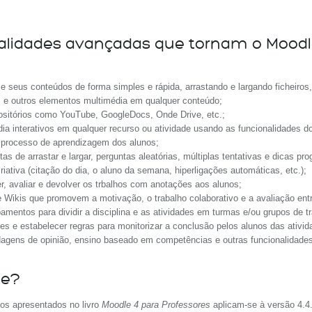
nalidades avançadas que tornam o Moodl
c
 e seus conteúdos de forma simples e rápida, arrastando e largando ficheiros,
s e outros elementos multimédia em qualquer conteúdo;
ati
positórios como YouTube, GoogleDocs, Onde Drive, etc.;
dia interativos em qualquer recurso ou atividade usando as funcionalidades d
o processo de aprendizagem dos alunos;
as de arrastar e largar, perguntas aleatórias, múltiplas tentativas e dicas pro
criativa (citação do dia, o aluno da semana, hiperligações automáticas, etc.);
ber, avaliar e devolver os trbalhos com anotações aos alunos;
Wikis que promovem a motivação, o trabalho colaborativo e a avaliação entr
mentos para dividir a disciplina e as atividades em turmas e/ou grupos de tr
es e estabelecer regras para monitorizar a conclusão pelos alunos das ativida
ndagens de opinião, ensino baseado em competências e outras funcionalidades
le?
os apresentados no livro
Moodle 4 para Professores
aplicam-se à versão 4.4