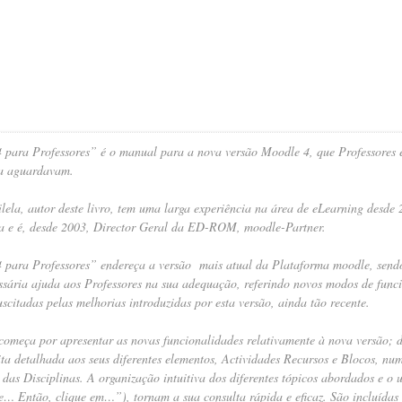
 para Professores”
é o manual para a nova versão Moodle 4, que Professores e 
a aguardavam.
lela
, autor deste livro, tem uma larga experiência na área de eLearning desd
a e é, desde 2003, Director Geral da ED-ROM, moodle-Partner.
 para Professores”
endereça a versão mais atual da Plataforma moodle, sendo
ssária ajuda aos Professores na sua adequação, referindo novos modos de fun
uscitadas pelas melhorias introduzidas por esta versão, ainda tão recente.
 começa por apresentar as novas funcionalidades relativamente à nova versão; 
ita detalhada aos seus diferentes elementos, Actividades Recursos e Blocos, n
das Disciplinas. A organização intuitiva dos diferentes tópicos abordados e o 
de… Então, clique em…”), tornam a sua consulta rápida e eficaz. São incluídas 