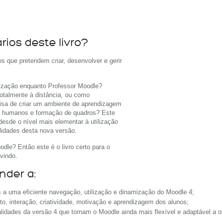
ios deste livro?
os que pretendem criar, desenvolver e gerir
lização enquanto Professor Moodle?
 totalmente à distância, ou como
isa de criar um ambiente de aprendizagem
os humanos e formação de quadros? Este
 desde o nível mais elementar à utilização
idades desta nova versão.
odle? Então este é o livro certo para o
vindo.
Disponibiliz
nder a:
 a uma eficiente navegação, utilização e dinamização do Moodle 4;
o, interação, criatividade, motivação e aprendizagem dos alunos;
alidades da versão 4 que tornam o Moodle ainda mais flexível e adaptável a o