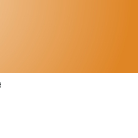
stão académica
O SIGA automatiza os processos,
desde a candidatura à emissão dos
certificados. Liberte os seus
colaboradores de tarefas repetitivas,
desmotivadoras e sem valor
acrescentado e concentre a sua