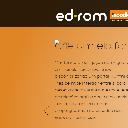
Crie um elo fo
Mantenha uma ligação de longo pr
com os alunos e ex-alunos
disponibilizando um portal Alumni 
lhes permite interagir entre si para
desenvolver as suas carreiras e red
de relações profissionais e estabele
contactos com empresas
empregadoras interessadas nas
suas competências.