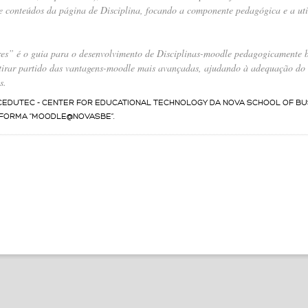
s e conteúdos da página de Disciplina, focando a componente pedagógica e a uti
es
” é o guia para o desenvolvimento de Disciplinas-moodle pedagogicamente b
tirar partido das vantagens-moodle mais avançadas, ajudando à adequação do 
s.
DUTEC - CENTER FOR EDUCATIONAL TECHNOLOGY DA NOVA SCHOOL OF BU
AFORMA “MOODLE@NOVASBE”.