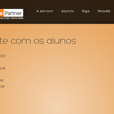
A ed-rom
Alumni
Siga
Moodle
rte com os alunos
azo
que
es
cer