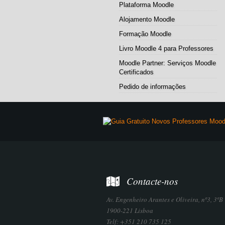
Plataforma Moodle
Alojamento Moodle
Formação Moodle
Livro Moodle 4 para Professores
Moodle Partner: Serviços Moodle
Certificados
Pedido de informações
Contacte-nos
Av. Engenheiro Arantes e Oliveira, nº3, 3ºB
1900-221 Lisboa
Telf: +351 210 735 125