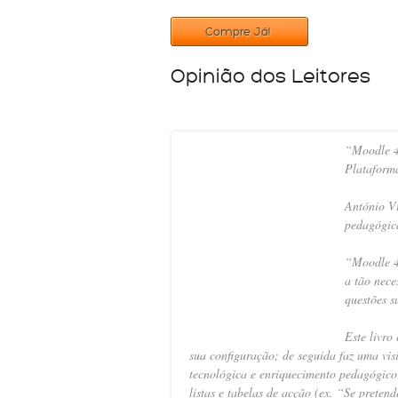
Compre Já!
Opinião dos Leitores
“Moodle 4
Plataform
António Vi
pedagógic
“
Moodle 4
a tão nece
questões s
Este livro
sua configuração; de seguida faz uma vis
tecnológica e enriquecimento pedagógico 
listas e tabelas de acção (ex. “Se preten