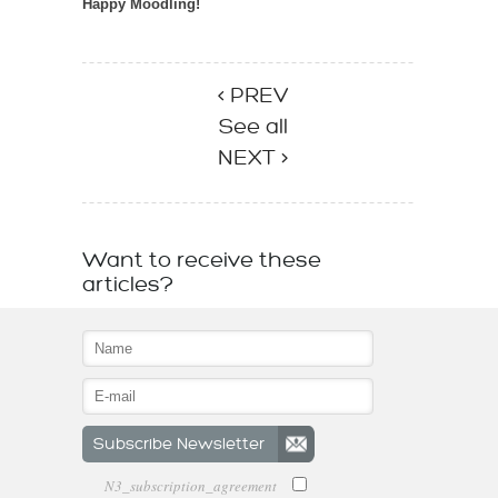
Happy Moodling!
< PREV
See all
NEXT >
Want to receive these
articles?
N3_subscription_agreement