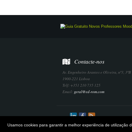
Contacte-nos
Av. Engenheiro Arantes e Oliveira, nº3, 3ºB
1900-221 Lisboa
Telf: +351 210 735 125
Email:
geral@ed-rom.com
Usamos cookies para garantir a melhor experiência de utilização d