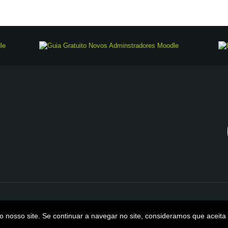
Copyright ed-rom © 2026. Todos os direitos reservados. |
Política de privac
o nosso site. Se continuar a navegar no site, consideramos que aceita 