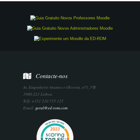
Contacte-nos
Av. Engenheiro Arantes e Oliveira, nº3, 3ºB
1900-221 Lisboa
Telf: +351 210 735 125
Email:
geral@ed-rom.com