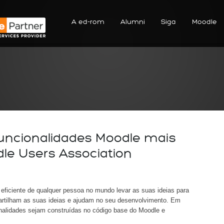
A ed-rom
Alumni
Siga
Moodle
uncionalidades Moodle mais
le Users Association
eficiente de qualquer pessoa no mundo levar as suas ideias para
rtilham as suas ideias e ajudam no seu desenvolvimento. Em
onalidades sejam construídas no código base do Moodle e