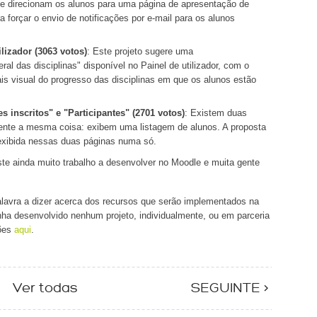
ue direcionam os alunos para uma página de apresentação de
 forçar o envio de notificações por e-mail para os alunos
lizador (3063 votos)
: Este projeto sugere uma
al das disciplinas" disponível no Painel de utilizador, com o
ais visual do progresso das disciplinas em que os alunos estão
s inscritos" e "Participantes" (2701 votos)
: Existem duas
ente a mesma coisa: exibem uma listagem de alunos. A proposta
 exibida nessas duas páginas numa só.
ste ainda muito trabalho a desenvolver no Moodle e muita gente
alavra a dizer acerca dos recursos que serão implementados na
a desenvolvido nenhum projeto, individualmente, ou em parceria
ões
aqui
.
Ver todas
SEGUINTE >