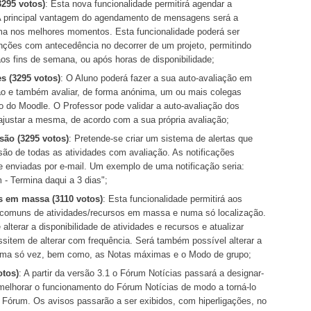
295 votos)
: Esta nova funcionalidade permitirá agendar a
 principal vantagem do agendamento de mensagens será a
urma nos melhores momentos. Esta funcionalidade poderá ser
venções com antecedência no decorrer de um projeto, permitindo
aos fins de semana, ou após horas de disponibilidade;
s (3295 votos)
: O Aluno poderá fazer a sua auto-avaliação em
ão e também avaliar, de forma anónima, um ou mais colegas
 do Moodle. O Professor pode validar a auto-avaliação dos
 ajustar a mesma, de acordo com a sua própria avaliação;
são (3295 votos)
: Pretende-se criar um sistema de alertas que
ão de todas as atividades com avaliação. As notificações
 enviadas por e-mail. Um exemplo de uma notificação seria:
 Termina daqui a 3 dias";
es em massa (3110 votos)
: Esta funcionalidade permitirá aos
s comuns de atividades/recursos em massa e numa só localização.
alterar a disponibilidade de atividades e recursos e atualizar
sitem de alterar com frequência. Será também possível alterar a
de uma só vez, bem como, as Notas máximas e o Modo de grupo;
otos)
: A partir da versão 3.1 o Fórum Notícias passará a designar-
melhorar o funcionamento do Fórum Notícias de modo a torná-lo
e Fórum. Os avisos passarão a ser exibidos, com hiperligações, no