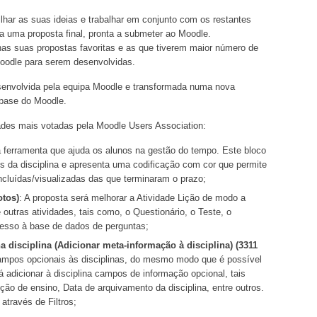
lhar as suas ideias e trabalhar em conjunto com os restantes
 uma proposta final, pronta a submeter ao Moodle.
as suas propostas favoritas e as que tiverem maior número de
Moodle para serem desenvolvidas.
senvolvida pela equipa Moodle e transformada numa nova
 base do Moodle.
ades mais votadas pela Moodle Users Association:
 ferramenta que ajuda os alunos na gestão do tempo. Este bloco
es da disciplina e apresenta uma codificação com cor que permite
oncluídas/visualizadas das que terminaram o prazo;
otos)
: A proposta será melhorar a Atividade Lição de modo a
 outras atividades, tais como, o Questionário, o Teste, o
cesso à base de dados de perguntas;
 disciplina (Adicionar meta-informação à disciplina) (3311
 campos opcionais às disciplinas, do mesmo modo que é possível
tirá adicionar à disciplina campos de informação opcional, tais
ção de ensino, Data de arquivamento da disciplina, entre outros.
através de Filtros;