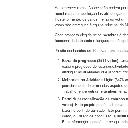
Ao pertencer a esta Associação poderá parti
membros para aperfeiçoá-las até chegarem a
Posteriormente, os vários membros votam n
votos são entregues à equipa principal do 
Cada proposta elegida pelos membros é de
funcionalidade testada e lançada no código
Já são conhecidas as 10 novas funcionalid
Barra de progresso (3514 votos)
: Uma
exibe o progresso de recursos/atividad
distinguir as atividades que já foram c
Melhorias na Atividade Lição (3476 v
permitir inserir determinados aspetos de
Trabalho, entre outras, e também ter a
Permitir personalização de campos na
votos)
: Este projeto propõe adicionar
fazer no perfil de utilizador. Isto permi
como, o Estado de conclusão, a Institui
Esta informação poderá ser pesquisada 