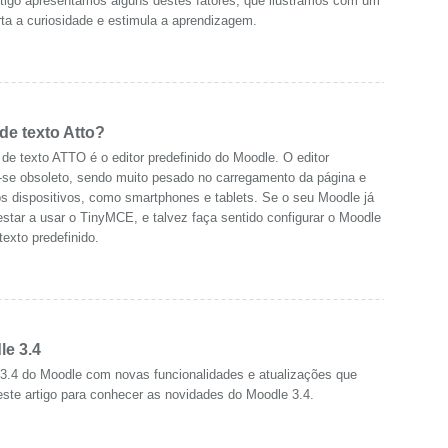
rtigo apresentamos alguns destes fatores, que ilustramos com um
ta a curiosidade e estimula a aprendizagem.
de texto Atto?
de texto ATTO é o editor predefinido do Moodle. O editor
-se obsoleto, sendo muito pesado no carregamento da página e
 dispositivos, como smartphones e tablets. Se o seu Moodle já
estar a usar o TinyMCE, e talvez faça sentido configurar o Moodle
exto predefinido.
e 3.4
 3.4 do Moodle com novas funcionalidades e atualizações que
 este artigo para conhecer as novidades do Moodle 3.4.