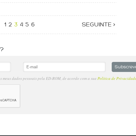
1
2
3
4
5
6
SEGUINTE >
s?
os meus dados pessoais pela ED-ROM, de acordo com a sua
Política de Privacidad